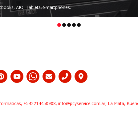
tbooks, AIO, Tablets, Smartphones.
s
formaticas, +542214450908, info@pcyservice.com.ar, La Plata, Bueno